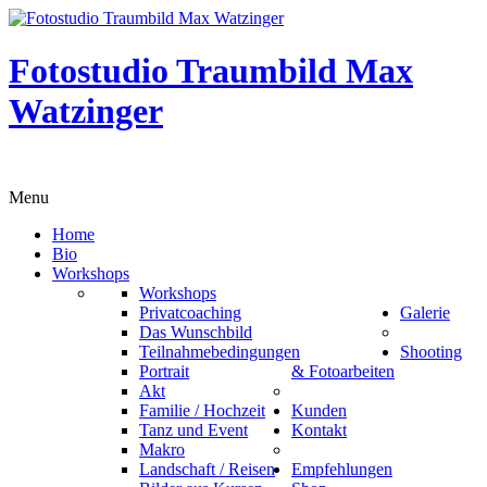
Fotostudio Traumbild Max
Watzinger
- neue Kurse Herbst und Winter 25/26 e
Menu
Home
Bio
Workshops
Workshops
Privatcoaching
Galerie
Das Wunschbild
Teilnahmebedingungen
Shooting
Portrait
& Fotoarbeiten
Akt
Familie / Hochzeit
Kunden
Tanz und Event
Kontakt
Makro
Landschaft / Reisen
Empfehlungen