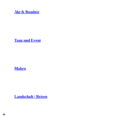
Akt & Boudoir
Tanz und Event
Makro
Landschaft / Reisen
+