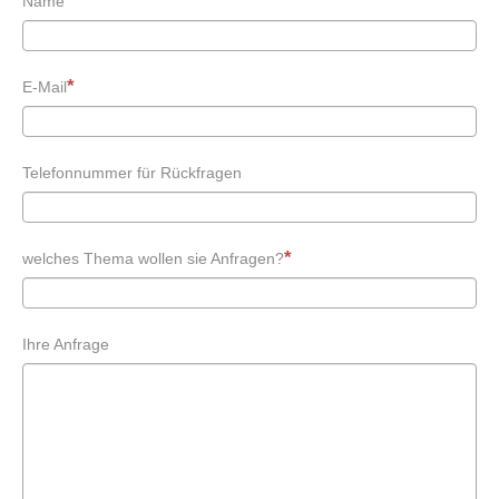
Name
Portrait
Akt
Familie / Freunde
E-Mail
On Location / Outdoor
Hochzeiten
Hundefotografie
Telefonnummer für Rückfragen
Studio
Modellsuche
Preisliste
welches Thema wollen sie Anfragen?
KUNDEN
Ihre Anfrage
KONTAKT
Kontakt
Newsletter abonnieren