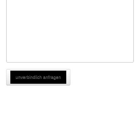
EMPFEHLUNGEN
SHOP
Fotoartikel
Shop: Schnäppchen
Gutschein
Bildverkauf
Bildverkauf: Kalender
unverbindlich anfragen