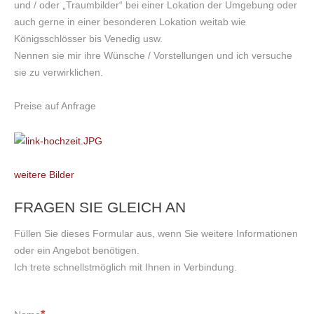
und / oder „Traumbilder“ bei einer Lokation der Umgebung oder
Teilnahmebedingungen
auch gerne in einer besonderen Lokation weitab wie
Königsschlösser bis Venedig usw.
GALERIE
Nennen sie mir ihre Wünsche / Vorstellungen und ich versuche
sie zu verwirklichen.
Portrait
Preise auf Anfrage
Akt
Familie / Hochzeit
Tanz und Event
Makro
weitere Bilder
Landschaft / Reisen
Bilder aus Kursen
FRAGEN SIE GLEICH AN
Hundefotografie
Füllen Sie dieses Formular aus, wenn Sie weitere Informationen
oder ein Angebot benötigen.
SHOOTING & FOTOARBEITEN
Ich trete schnellstmöglich mit Ihnen in Verbindung.
Shooting Ablauf