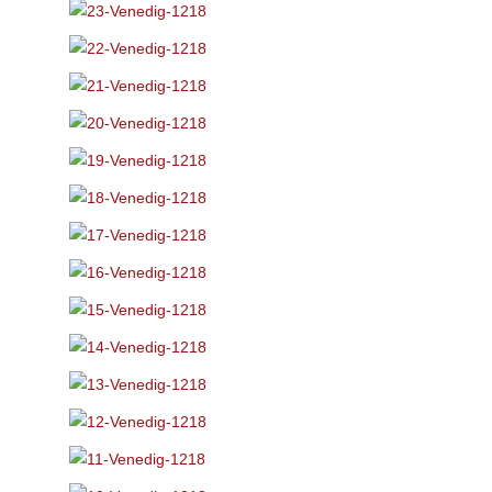
Portrait
Akt
Familie / Freunde
On Location / Outdoor
Hochzeiten
Hundefotografie
Studio
Modellsuche
Preisliste
KUNDEN
KONTAKT
Kontakt
Newsletter abonnieren