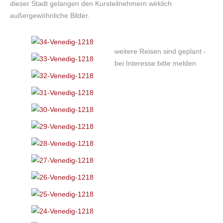
dieser Stadt gelangen den Kursteilnehmern wirklich
Teilnahmebedingungen
außergewöhnliche Bilder.
GALERIE
weitere Reisen sind geplant -
bei Interesse bitte melden
Portrait
Akt
Familie / Hochzeit
Tanz und Event
Makro
Landschaft / Reisen
Bilder aus Kursen
Hundefotografie
SHOOTING & FOTOARBEITEN
Shooting Ablauf