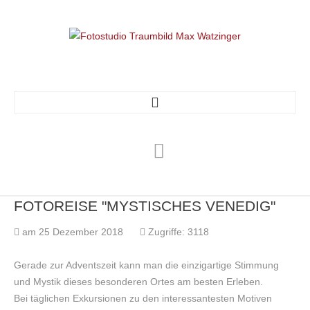
HOME
BIO
FOTOREISE
"MYSTISCHES
VENEDIG"
WORKSHOPS
am 25 Dezember 2018
Zugriffe: 3118
Gerade zur Adventszeit kann man die einzigartige Stimmung
Workshops
und Mystik dieses besonderen Ortes am besten Erleben.
Privatcoaching
Bei täglichen Exkursionen zu den interessantesten Motiven
Das Wunschbild