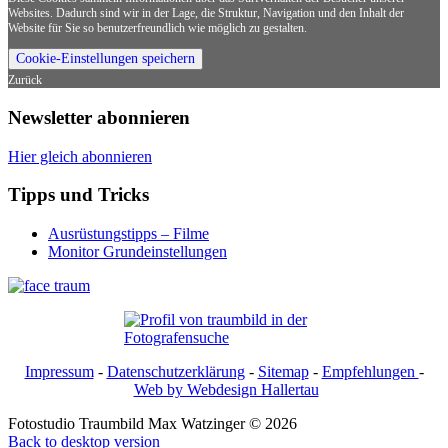
Websites. Dadurch sind wir in der Lage, die Struktur, Navigation und den Inhalt der
Website für Sie so benutzerfreundlich wie möglich zu gestalten.
Cookie-Einstellungen speichern
Zurück
Newsletter
abonnieren
Hier gleich abonnieren
Tipps
und
Tricks
Ausrüstungstipps – Filme
Monitor Grundeinstellungen
Impressum
-
Datenschutzerklärung
-
Sitemap
-
Empfehlungen
-
Web by Webdesign Hallertau
Fotostudio Traumbild Max Watzinger
©
2026
Back to desktop version