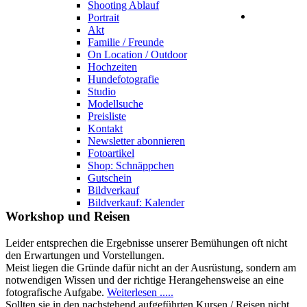
Shooting Ablauf
Portrait
Akt
Familie / Freunde
On Location / Outdoor
Hochzeiten
Hundefotografie
Studio
Modellsuche
Preisliste
Kontakt
Newsletter abonnieren
Fotoartikel
Shop: Schnäppchen
Gutschein
Bildverkauf
Bildverkauf: Kalender
Workshop
und
Reisen
Leider entsprechen die Ergebnisse unserer Bemühungen oft nicht
den Erwartungen und Vorstellungen.
Meist liegen die Gründe dafür nicht an der Ausrüstung, sondern am
notwendigen Wissen und der richtige Herangehensweise an eine
fotografische Aufgabe.
Weiterlesen .....
Sollten sie in den nachstehend aufgeführten Kursen / Reisen nicht