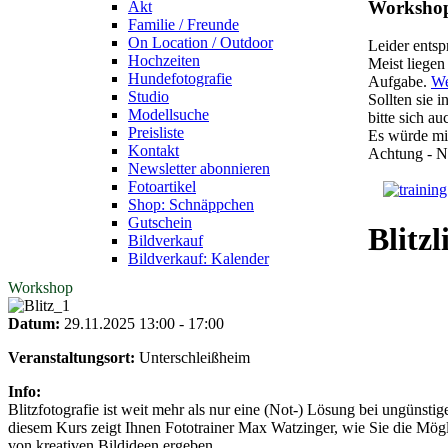
Worksho
Akt
Familie / Freunde
On Location / Outdoor
Leider ents
Hochzeiten
Meist liegen
Hundefotografie
Aufgabe.
We
Studio
Sollten sie 
Modellsuche
bitte sich a
Preisliste
Es würde mic
Kontakt
Achtung - N
Newsletter abonnieren
Fotoartikel
Shop: Schnäppchen
Gutschein
Blitzl
Bildverkauf
Bildverkauf: Kalender
Workshop
Datum:
29.11.2025
13:00
-
17:00
Veranstaltungsort:
Unterschleißheim
Info:
Blitzfotografie ist weit mehr als nur eine (Not-) Lösung bei ungünst
diesem Kurs zeigt Ihnen Fototrainer Max Watzinger, wie Sie die Mög
von kreativen Bildideen ergeben.